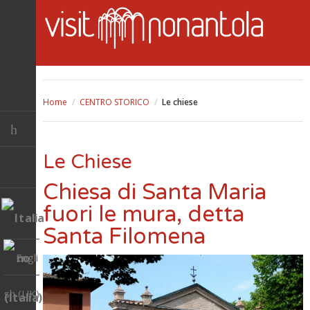
Home
/
CENTRO STORICO
/
Le chiese
Le Chiese
Chiesa di Santa Maria
fuori le mura, detta
Santa Filomena